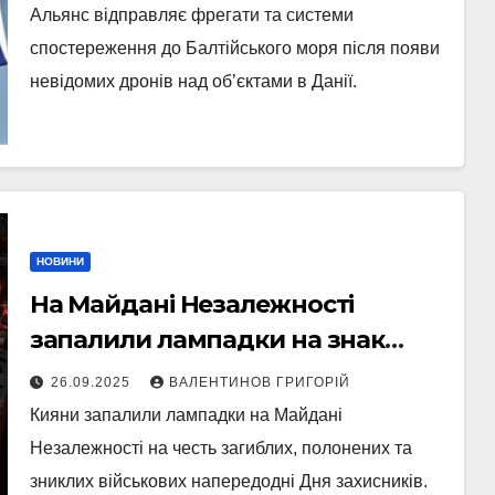
Альянс відправляє фрегати та системи
спостереження до Балтійського моря після появи
невідомих дронів над об’єктами в Данії.
НОВИНИ
На Майдані Незалежності
запалили лампадки на знак
памʼяті про полеглих та зниклих
26.09.2025
ВАЛЕНТИНОВ ГРИГОРІЙ
воїнів
Кияни запалили лампадки на Майдані
Незалежності на честь загиблих, полонених та
зниклих військових напередодні Дня захисників.