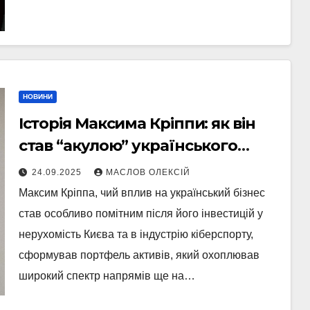
НОВИНИ
Історія Максима Кріппи: як він
став “акулою” українського
бізнесу
24.09.2025
МАСЛОВ ОЛЕКСІЙ
Максим Кріппа, чий вплив на український бізнес
став особливо помітним після його інвестицій у
нерухомість Києва та в індустрію кіберспорту,
сформував портфель активів, який охоплював
широкий спектр напрямів ще на…