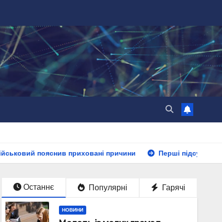
приховані причини
Перші підсумки 31-го засідання у фо
Останнє
Популярні
Гарячі
НОВИНИ