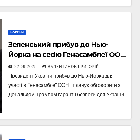
НОВИНИ
Зеленський прибув до Нью-
Йорка на сесію Генасамблеї ООН
і готується до зустрічі з Трампом
22.09.2025
ВАЛЕНТИНОВ ГРИГОРІЙ
Президент України прибув до Нью-Йорка для
участі в Генасамблеї ООН і планує обговорити з
Дональдом Трампом гарантії безпеки для України.