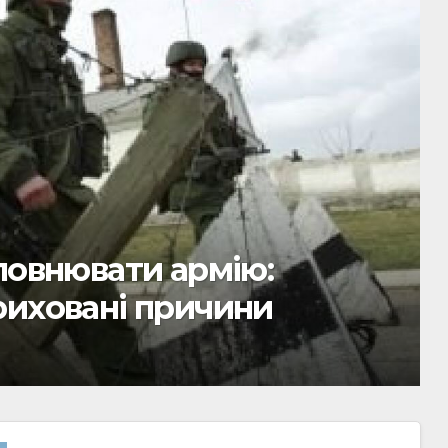
засідання у форматі
вилися союзники