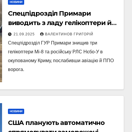
НОВИНИ
Спецпідрозділ Примари
виводить з ладу гелікоптери й
радар окупантів у Криму
21.09.2025
ВАЛЕНТИНОВ ГРИГОРІЙ
Спецпідрозділ ГУР Примари знищив три
гелікоптери Мі-8 та російську РЛС Нєбо-У в
окупованому Криму, послабивши авіацію й ППО
ворога.
НОВИНИ
США планують автоматично