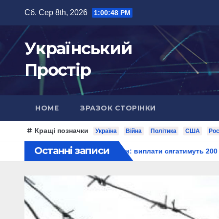
Перейти
Сб. Сер 8th, 2026
1:00:50 PM
до
вмісту
Український
Простір
HOME
ЗРАЗОК СТОРІНКИ
Кращі позначки
Україна
Війна
Політика
США
Рос
Останні записи
державні гранти: виплати сягатимуть 200 тисяч гривень