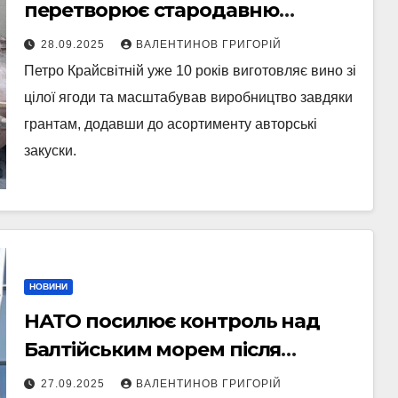
перетворює стародавню
технологію на сучасний бізнес
28.09.2025
ВАЛЕНТИНОВ ГРИГОРІЙ
Петро Крайсвітній уже 10 років виготовляє вино зі
цілої ягоди та масштабував виробництво завдяки
грантам, додавши до асортименту авторські
закуски.
НОВИНИ
НАТО посилює контроль над
Балтійським морем після
інцидентів із дронами в Данії
27.09.2025
ВАЛЕНТИНОВ ГРИГОРІЙ