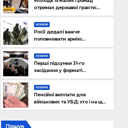
Молодь із малих громад
отримає державні гранти:
виплати сягатимуть 200 тисяч
гривень
НОВИНИ
Росії дедалі важче
поповнювати армію:
військовий пояснив приховані
причини
НОВИНИ
Перші підсумки 31-го
НОВИНИ
засідання у форматі
Пенсійні виплати для війсь
“Рамштайн”: що домовилися
союзники України
на що може розраховуват
НОВИНИ
Пенсійні виплати для
15.10.2025
ВАЛЕНТИНОВ ГРИГОРІЙ
військових та УБД: хто і на що
може розраховувати
Пошук