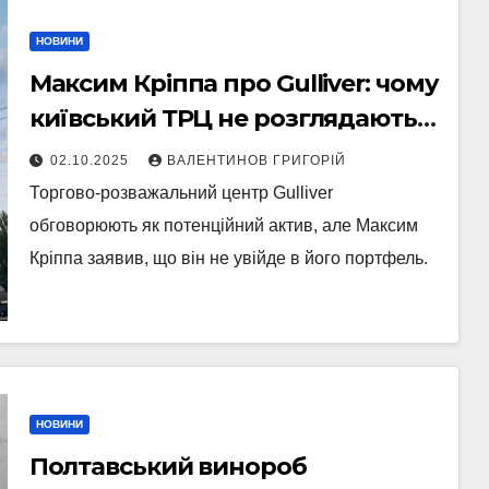
НОВИНИ
Максим Кріппа про Gulliver: чому
київський ТРЦ не розглядають
для купівлі
02.10.2025
ВАЛЕНТИНОВ ГРИГОРІЙ
Торгово-розважальний центр Gulliver
обговорюють як потенційний актив, але Максим
Кріппа заявив, що він не увійде в його портфель.
НОВИНИ
Полтавський винороб