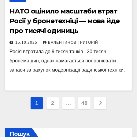
НАТО оцінило масштаби втрат
Росії у бронетехніці — мова йде
про тисячі одиниць
15.10.2025
ВАЛЕНТИНОВ ГРИГОРІЙ
Росія втратила до 9 тисяч танків і 20 тисяч
бронемашин, однак намагається поповнювати
запаси за рахунок модернізації радянської техніки.
Пагінація
1
2
…
48
записів
Пошук