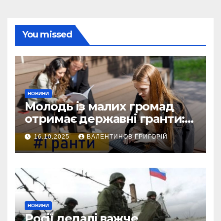
You missed
НОВИНИ
Молодь із малих громад
отримає державні гранти:
виплати сягатимуть 200
16.10.2025
ВАЛЕНТИНОВ ГРИГОРІЙ
тисяч гривень
НОВИНИ
Росії дедалі важче