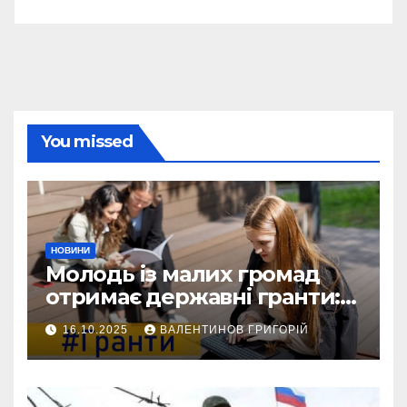
You missed
НОВИНИ
Молодь із малих громад
отримає державні гранти:
виплати сягатимуть 200
16.10.2025
ВАЛЕНТИНОВ ГРИГОРІЙ
тисяч гривень