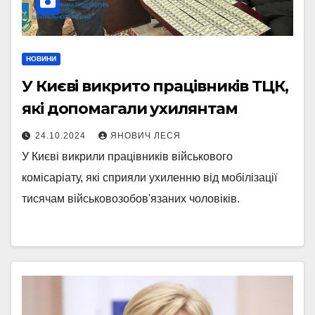
НОВИНИ
У Києві викрито працівників ТЦК,
які допомагали ухилянтам
24.10.2024
ЯНОВИЧ ЛЕСЯ
У Києві викрили працівників військового
комісаріату, які сприяли ухиленню від мобілізації
тисячам військовозобов'язаних чоловіків.