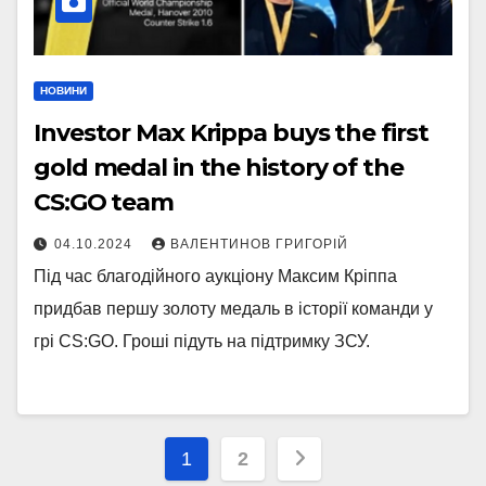
НОВИНИ
Investor Max Krippa buys the first
gold medal in the history of the
CS:GO team
04.10.2024
ВАЛЕНТИНОВ ГРИГОРІЙ
Під час благодійного аукціону Максим Кріппа
придбав першу золоту медаль в історії команди у
грі CS:GO. Гроші підуть на підтримку ЗСУ.
Пагінація
1
2