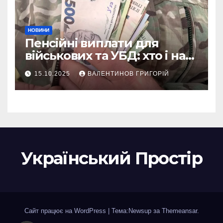
НОВИНИ
Пенсійні виплати для
військових та УБД: хто і на
що може розраховувати
15.10.2025
ВАЛЕНТИНОВ ГРИГОРІЙ
Український Простір
Сайт працює на WordPress
|
Тема:Newsup за
Themeansar
.