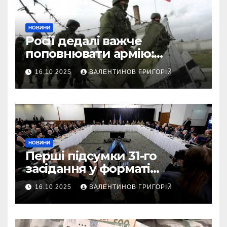
НОВИНИ
Росії дедалі важче
поповнювати армію:
військовий пояснив
16.10.2025
ВАЛЕНТИНОВ ГРИГОРІЙ
приховані причини
НОВИНИ
Перші підсумки 31-го
засідання у форматі
“Рамштайн”: що
16.10.2025
ВАЛЕНТИНОВ ГРИГОРІЙ
домовилися союзники
України