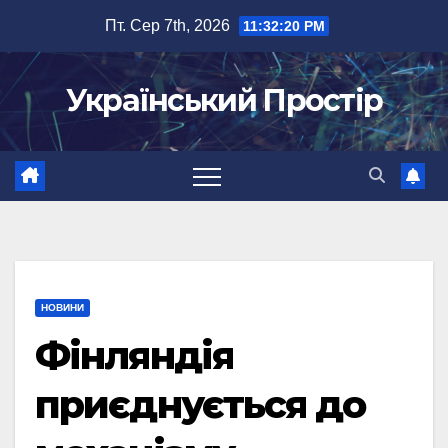
Перейти
Пт. Сер 7th, 2026
11:32:21 PM
до
вмісту
Український Простір
НОВИНИ
Фінляндія
приєднується до