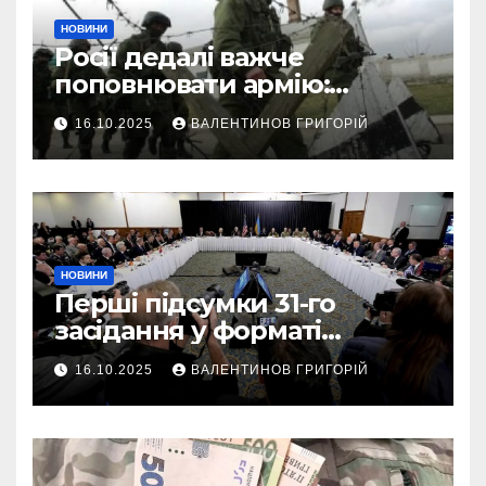
НОВИНИ
Росії дедалі важче
поповнювати армію:
військовий пояснив
16.10.2025
ВАЛЕНТИНОВ ГРИГОРІЙ
приховані причини
НОВИНИ
Перші підсумки 31-го
засідання у форматі
“Рамштайн”: що
16.10.2025
ВАЛЕНТИНОВ ГРИГОРІЙ
домовилися союзники
України