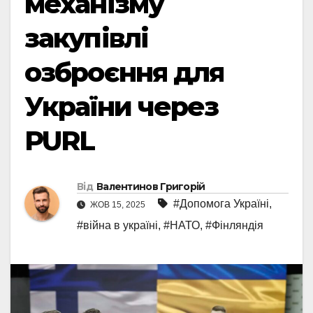
механізму
закупівлі
озброєння для
України через
PURL
Від
Валентинов Григорій
#Допомога Україні
,
ЖОВ 15, 2025
#війна в україні
,
#НАТО
,
#Фінляндія