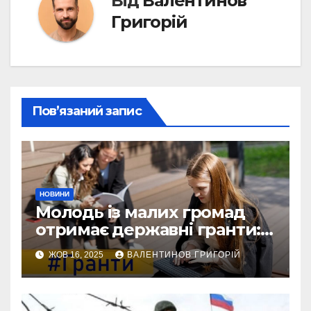
Від
Валентинов
Григорій
Пов’язаний запис
НОВИНИ
Молодь із малих громад
отримає державні гранти:
виплати сягатимуть 200
ЖОВ 16, 2025
ВАЛЕНТИНОВ ГРИГОРІЙ
тисяч гривень