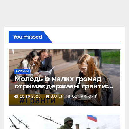
You missed
НОВИНИ
Молодь із малих громад
отримає державні гранти:
виплати сягатимуть 200
16.10.2025
ВАЛЕНТИНОВ ГРИГОРІЙ
тисяч гривень