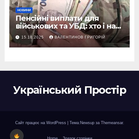
НОВИНИ
Пенсійні виплати для
військових та УБД: хто і на
що може розраховувати
15.10.2025
ВАЛЕНТИНОВ ГРИГОРІЙ
Український Простір
Сайт працює на WordPress
|
Тема:Newsup за
Themeansar
.
Home
Зразок сторінки