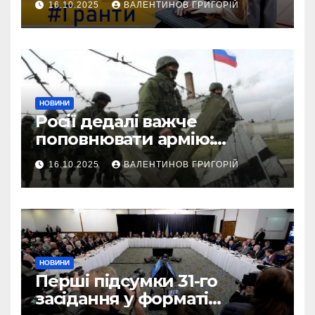
16.10.2025
ВАЛЕНТИНОВ ГРИГОРІЙ
тисяч гривень
НОВИНИ
Росії дедалі важче
поповнювати армію:
військовий пояснив
16.10.2025
ВАЛЕНТИНОВ ГРИГОРІЙ
приховані причини
НОВИНИ
Перші підсумки 31-го
засідання у форматі