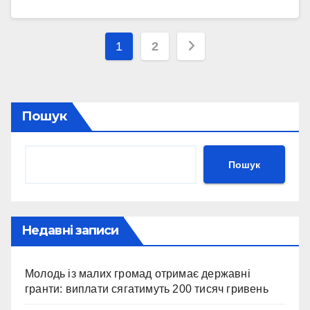
Пагінація
1
2
записів
Пошук
Пошук
Недавні записи
Молодь із малих громад отримає державні
гранти: виплати сягатимуть 200 тисяч гривень