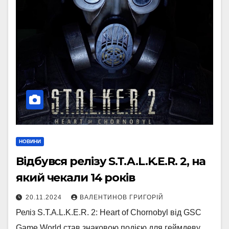
НОВИНИ
Відбувся релізу S.T.A.L.K.E.R. 2, на
який чекали 14 років
20.11.2024
ВАЛЕНТИНОВ ГРИГОРІЙ
Реліз S.T.A.L.K.E.R. 2: Heart of Chornobyl від GSC
Game World став знаковою подією для геймдеву,