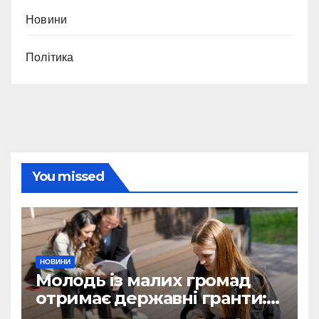
Новини
Політика
You missed
НОВИНИ
Молодь із малих громад
отримає державні гранти:
виплати сягатимуть 200