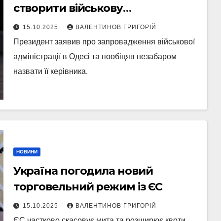
створити військову
адміністрацію в Одесі
15.10.2025
ВАЛЕНТИНОВ ГРИГОРІЙ
Президент заявив про запровадження військової
адміністрації в Одесі та пообіцяв незабаром
назвати її керівника.
НОВИНИ
Україна погодила новий
торговельний режим із ЄС
15.10.2025
ВАЛЕНТИНОВ ГРИГОРІЙ
ЄС частково скасовує мита та розширює квоти