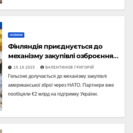
НОВИНИ
Фінляндія приєднується до
механізму закупівлі озброєння
для України через PURL
15.10.2025
ВАЛЕНТИНОВ ГРИГОРІЙ
Гельсінкі долучається до механізму закупівлі
американської зброї через НАТО. Партнери вже
пообіцяли €2 млрд на підтримку України.