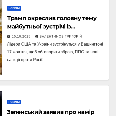
НОВИНИ
Трамп окреслив головну тему
майбутньої зустрічі із
Зеленським у Вашингтоні
15.10.2025
ВАЛЕНТИНОВ ГРИГОРІЙ
Лідери США та України зустрінуться у Вашингтоні
17 жовтня, щоб обговорити зброю, ППО та нові
санкції проти Росії.
НОВИНИ
Зеленський заявив про намір