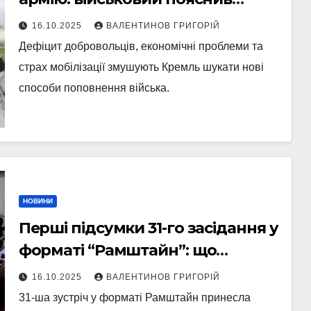
приховані причини
16.10.2025
ВАЛЕНТИНОВ ГРИГОРІЙ
Дефіцит добровольців, економічні проблеми та
страх мобілізації змушують Кремль шукати нові
способи поповнення війська.
НОВИНИ
Перші підсумки 31-го засідання у
форматі “Рамштайн”: що
домовилися союзники України
16.10.2025
ВАЛЕНТИНОВ ГРИГОРІЙ
31-ша зустріч у форматі Рамштайн принесла