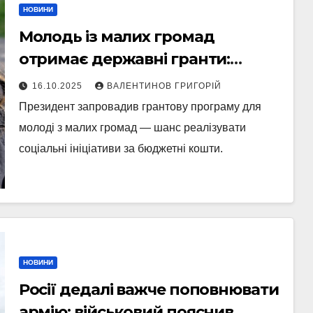
НОВИНИ
Молодь із малих громад
отримає державні гранти:
виплати сягатимуть 200 тисяч
16.10.2025
ВАЛЕНТИНОВ ГРИГОРІЙ
гривень
Президент запровадив грантову програму для
молоді з малих громад — шанс реалізувати
соціальні ініціативи за бюджетні кошти.
НОВИНИ
Росії дедалі важче поповнювати
армію: військовий пояснив