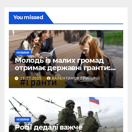
You missed
НОВИНИ
Молодь із малих громад
отримає державні гранти:
виплати сягатимуть 200
16.10.2025
ВАЛЕНТИНОВ ГРИГОРІЙ
тисяч гривень
НОВИНИ
Росії дедалі важче