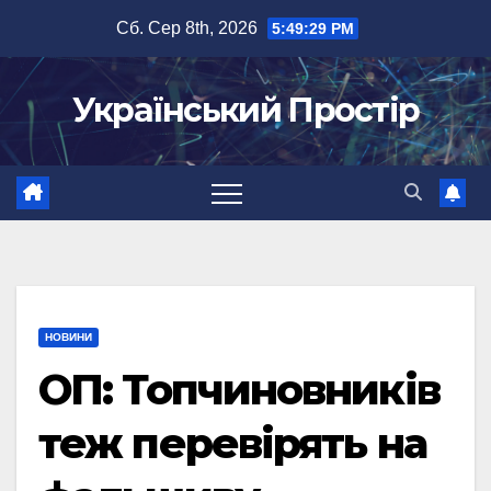
Перейти
Сб. Сер 8th, 2026
5:49:30 PM
до
вмісту
Український Простір
НОВИНИ
ОП: Топчиновників
теж перевірять на