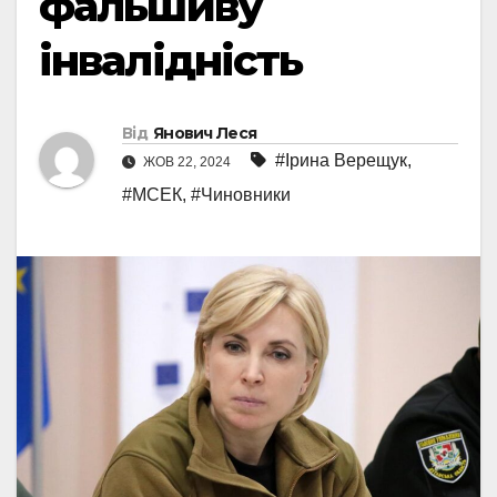
фальшиву
інвалідність
Від
Янович Леся
#Ірина Верещук
,
ЖОВ 22, 2024
#МСЕК
,
#Чиновники