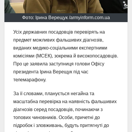
Фото: Ірина Верещук /armyinform.com.ua
Усіх державних посадовців перевірять на
предмет можливих фальшивих діагнозів,
виданих медико-соціальними експертними
комісіями (МСЕК), зокрема й високопосадовців.
Про це заявила заступниця голови Офісу
президента Ірина Верещук під час
телемарафону.
За її словами, планується негайна та
масштабна перевірка на наявність фальшивих
діагнозів серед посадовців, починаючи з
топових чиновників. Особи, причетні до
підробок і зловживань, будуть притягнуті до