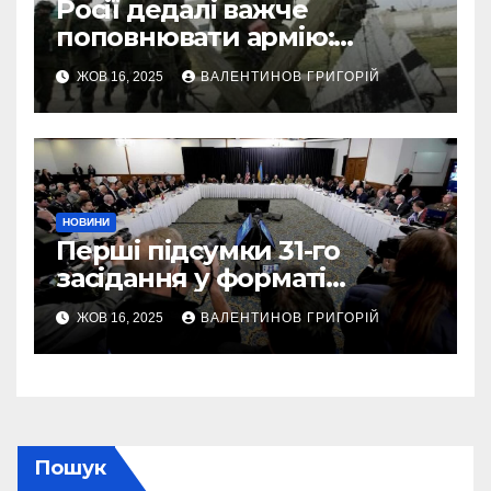
Росії дедалі важче
поповнювати армію:
військовий пояснив
ЖОВ 16, 2025
ВАЛЕНТИНОВ ГРИГОРІЙ
приховані причини
НОВИНИ
Перші підсумки 31-го
засідання у форматі
“Рамштайн”: що
ЖОВ 16, 2025
ВАЛЕНТИНОВ ГРИГОРІЙ
домовилися союзники
України
Пошук