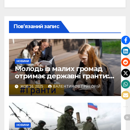
Пов’язаний запис
НОВИНИ
Молодь із малих громад
отримає державні гранти:
виплати сягатимуть 200
ЖОВ 16, 2025
ВАЛЕНТИНОВ ГРИГОРІЙ
тисяч гривень
НОВИНИ