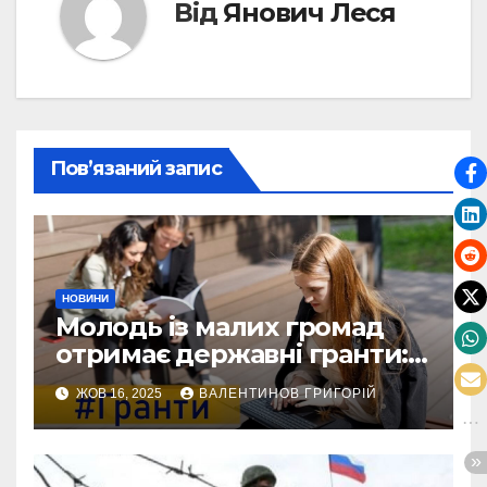
Від
Янович Леся
Пов’язаний запис
НОВИНИ
Молодь із малих громад
отримає державні гранти:
виплати сягатимуть 200
ЖОВ 16, 2025
ВАЛЕНТИНОВ ГРИГОРІЙ
тисяч гривень