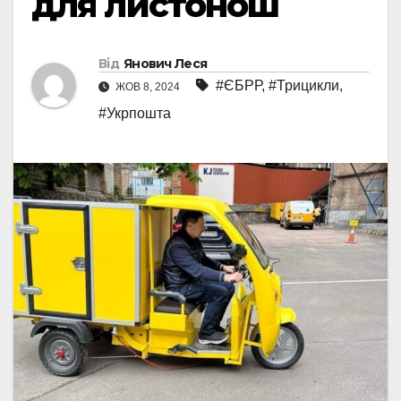
для листонош
Від
Янович Леся
#ЄБРР
,
#Трицикли
,
ЖОВ 8, 2024
#Укрпошта