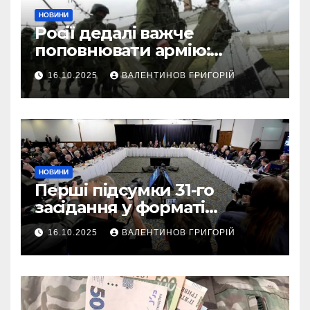
НОВИНИ
Росії дедалі важче
поповнювати армію:
військовий пояснив
16.10.2025
ВАЛЕНТИНОВ ГРИГОРІЙ
приховані причини
НОВИНИ
Перші підсумки 31-го
засідання у форматі
“Рамштайн”: що
16.10.2025
ВАЛЕНТИНОВ ГРИГОРІЙ
домовилися союзники
України