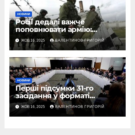
НОВИНИ
Росії дедалі важче
поповнювати армію:
військовий пояснив
ЖОВ 16, 2025
ВАЛЕНТИНОВ ГРИГОРІЙ
приховані причини
НОВИНИ
Перші підсумки 31-го
засідання у форматі
“Рамштайн”: що
ЖОВ 16, 2025
ВАЛЕНТИНОВ ГРИГОРІЙ
домовилися союзники
України