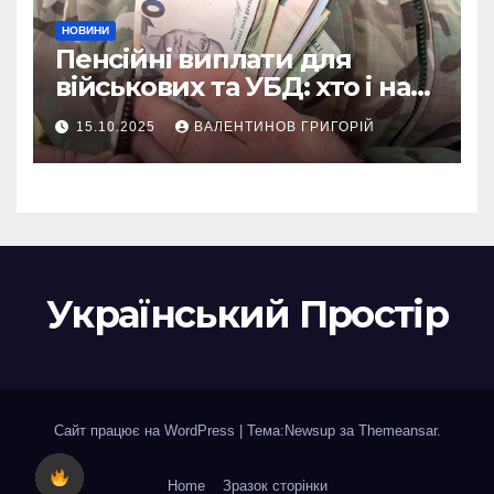
НОВИНИ
Пенсійні виплати для
військових та УБД: хто і на
що може розраховувати
15.10.2025
ВАЛЕНТИНОВ ГРИГОРІЙ
Український Простір
Сайт працює на WordPress
|
Тема:Newsup за
Themeansar
.
Home
Зразок сторінки