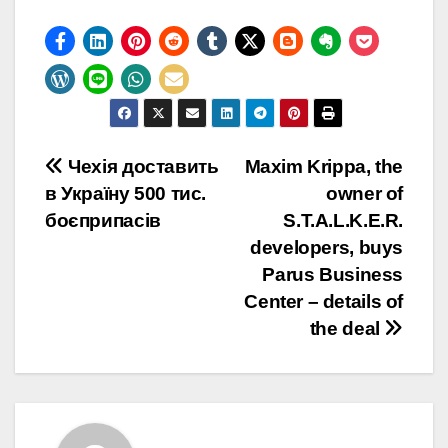
Навігація
Чехія доставить
Maxim Krippa, the
в Україну 500 тис.
owner of
записів
боєприпасів
S.T.A.L.K.E.R.
developers, buys
Parus Business
Center – details of
the deal