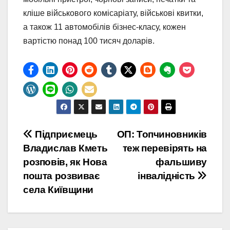
кліше військового комісаріату, військові квитки,
а також 11 автомобілів бізнес-класу, кожен
вартістю понад 100 тисяч доларів.
Навігація
Підприємець
ОП: Топчиновників
Владислав Кметь
теж перевірять на
записів
розповів, як Нова
фальшиву
пошта розвиває
інвалідність
села Київщини