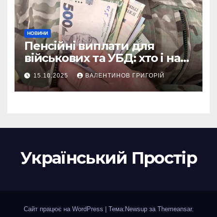
НОВИНИ
Пенсійні виплати для
військових та УБД: хто і на
що може розраховувати
15.10.2025
ВАЛЕНТИНОВ ГРИГОРІЙ
Український Простір
Сайт працює на WordPress
|
Тема:Newsup за
Themeansar
.