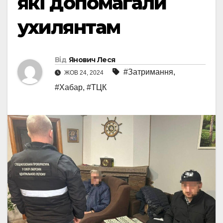
які допомагали
ухилянтам
Від
Янович Леся
#Затримання
,
ЖОВ 24, 2024
#Хабар
,
#ТЦК