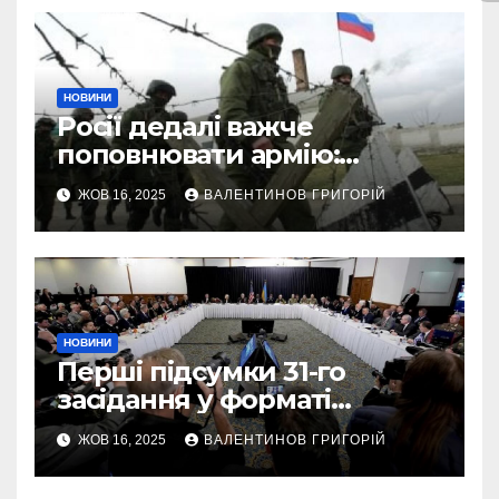
НОВИНИ
Росії дедалі важче
поповнювати армію:
військовий пояснив
ЖОВ 16, 2025
ВАЛЕНТИНОВ ГРИГОРІЙ
приховані причини
НОВИНИ
Перші підсумки 31-го
засідання у форматі
“Рамштайн”: що
ЖОВ 16, 2025
ВАЛЕНТИНОВ ГРИГОРІЙ
домовилися союзники
України