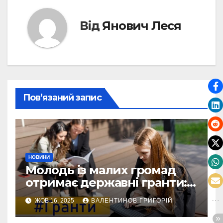
Від
Янович Леся
Пов’язаний запис
НОВИНИ
Молодь із малих громад
отримає державні гранти:
виплати сягатимуть 200
ЖОВ 16, 2025
ВАЛЕНТИНОВ ГРИГОРІЙ
тисяч гривень