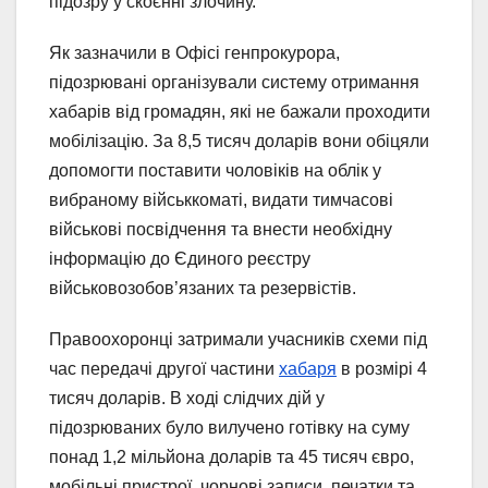
підозру у скоєнні злочину.
Як зазначили в Офісі генпрокурора,
підозрювані організували систему отримання
хабарів від громадян, які не бажали проходити
мобілізацію. За 8,5 тисяч доларів вони обіцяли
допомогти поставити чоловіків на облік у
вибраному військкоматі, видати тимчасові
військові посвідчення та внести необхідну
інформацію до Єдиного реєстру
військовозобов’язаних та резервістів.
Правоохоронці затримали учасників схеми під
час передачі другої частини
хабаря
в розмірі 4
тисяч доларів. В ході слідчих дій у
підозрюваних було вилучено готівку на суму
понад 1,2 мільйона доларів та 45 тисяч євро,
мобільні пристрої, чорнові записи, печатки та