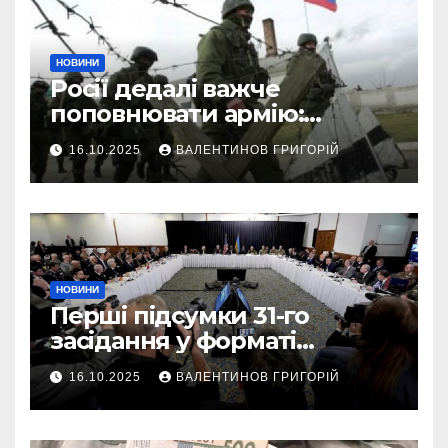
НОВИНИ
Росії дедалі важче
поповнювати армію:
військовий пояснив
16.10.2025
ВАЛЕНТИНОВ ГРИГОРІЙ
приховані причини
НОВИНИ
Перші підсумки 31-го
засідання у форматі
“Рамштайн”: що
16.10.2025
ВАЛЕНТИНОВ ГРИГОРІЙ
домовилися союзники
України