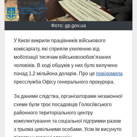
Фото: gp.gov.ua
У Києві викрили працівників військового
комісаріату, які сприяли ухиленню від
мобілізації тисячам військовозобов’язаних
чоловіків. В ході обшуків у них було вилучено
понад 1,2 мільйона доларів. Про це
повідомила
пресслужба Офісу генерального прокурора.
За даними слідства, організаторами незаконної
схеми були троє посадовців Голосіївського
районного територіального центру
комплектування та соціальної підтримки разом
з трьома цивільними особами. Усім їм висунуто