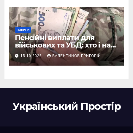
НОВИНИ
Пенсійні виплати для
військових та УБД: хто і на
що може розраховувати
15.10.2025
ВАЛЕНТИНОВ ГРИГОРІЙ
Український Простір