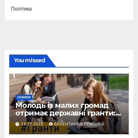
Політика
You missed
НОВИНИ
Молодь із малих громад
отримає державні гранти:
виплати сягатимуть 200
16.10.2025
ВАЛЕНТИНОВ ГРИГОРІЙ
тисяч гривень