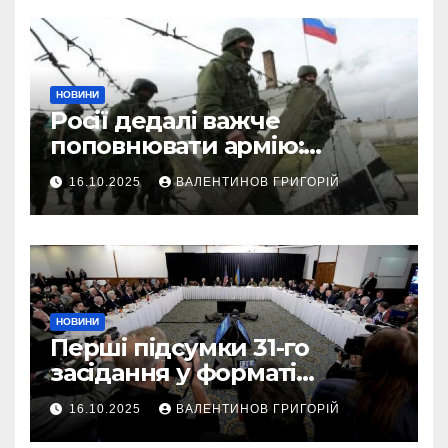
НОВИНИ
Росії дедалі важче
поповнювати армію:
військовий пояснив
16.10.2025
ВАЛЕНТИНОВ ГРИГОРІЙ
приховані причини
НОВИНИ
Перші підсумки 31-го
засідання у форматі
“Рамштайн”: що
16.10.2025
ВАЛЕНТИНОВ ГРИГОРІЙ
домовилися союзники
України