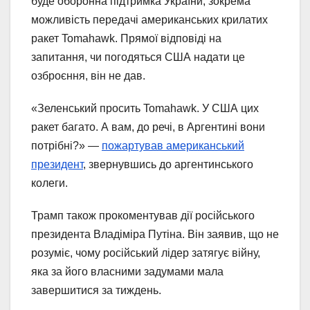
буде оборонна підтримка України, зокрема
можливість передачі американських крилатих
ракет Tomahawk. Прямої відповіді на
запитання, чи погодяться США надати це
озброєння, він не дав.
«Зеленський просить Tomahawk. У США цих
ракет багато. А вам, до речі, в Аргентині вони
потрібні?» —
пожартував американський
президент
, звернувшись до аргентинського
колеги.
Трамп також прокоментував дії російського
президента Владіміра Путіна. Він заявив, що не
розуміє, чому російський лідер затягує війну,
яка за його власними задумами мала
завершитися за тиждень.