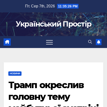
Перейти
Пт. Сер 7th, 2026
11:35:27 PM
до
вмісту
Український Простір
НОВИНИ
Трамп окреслив
головну тему