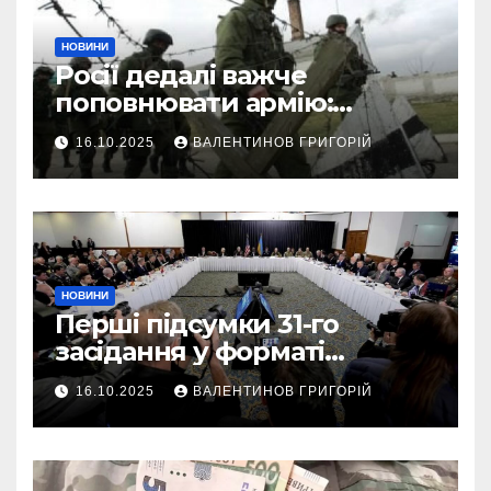
НОВИНИ
Росії дедалі важче
поповнювати армію:
військовий пояснив
16.10.2025
ВАЛЕНТИНОВ ГРИГОРІЙ
приховані причини
НОВИНИ
Перші підсумки 31-го
засідання у форматі
“Рамштайн”: що
16.10.2025
ВАЛЕНТИНОВ ГРИГОРІЙ
домовилися союзники
України