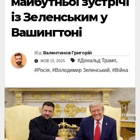
майбутньої зустрічі
із Зеленським у
Вашингтоні
Від
Валентинов Григорій
#Дональд Трамп
,
ЖОВ 15, 2025
#Росія
,
#Володимир Зеленський
,
#Війна