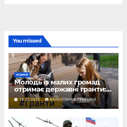
You missed
НОВИНИ
Молодь із малих громад
отримає державні гранти:
виплати сягатимуть 200
16.10.2025
ВАЛЕНТИНОВ ГРИГОРІЙ
тисяч гривень