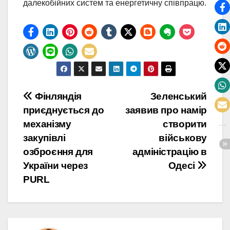
далекобійних систем та енергетичну співпрацю.
Навігація
Фінляндія
Зеленський
приєднується до
заявив про намір
записів
механізму
створити
закупівлі
військову
озброєння для
адміністрацію в
України через
Одесі
PURL