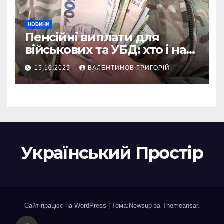
НОВИНИ
Пенсійні виплати для
військових та УБД: хто і на
що може розраховувати
15.10.2025
ВАЛЕНТИНОВ ГРИГОРІЙ
Український Простір
Сайт працює на WordPress
|
Тема:Newsup за
Themeansar
.