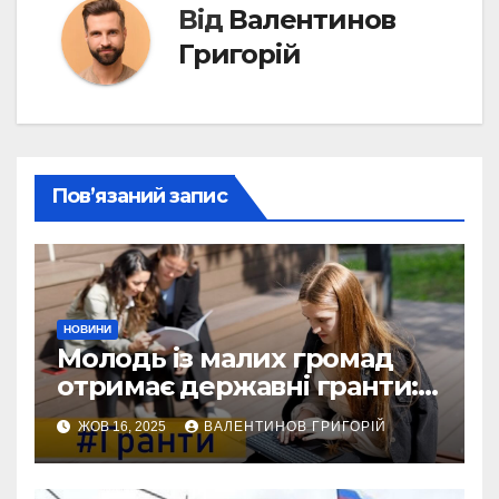
Від
Валентинов
Григорій
Пов’язаний запис
НОВИНИ
Молодь із малих громад
отримає державні гранти:
виплати сягатимуть 200
ЖОВ 16, 2025
ВАЛЕНТИНОВ ГРИГОРІЙ
тисяч гривень