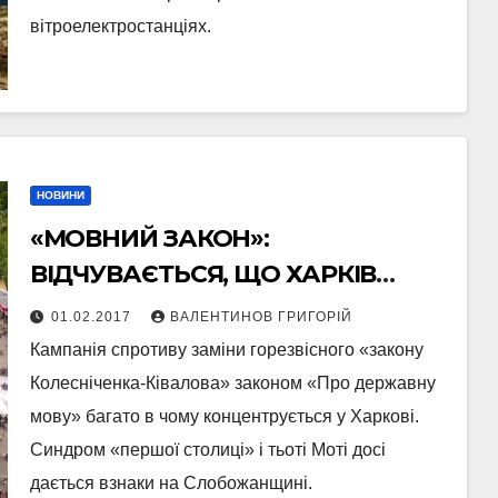
вітроелектростанціях.
НОВИНИ
«МОВНИЙ ЗАКОН»:
ВІДЧУВАЄТЬСЯ, ЩО ХАРКІВ
ПРОТИ
01.02.2017
ВАЛЕНТИНОВ ГРИГОРІЙ
Кампанія спротиву заміни горезвісного «закону
Колесніченка-Ківалова» законом «Про державну
мову» багато в чому концентрується у Харкові.
Синдром «першої столиці» і тьоті Моті досі
дається взнаки на Слобожанщині.