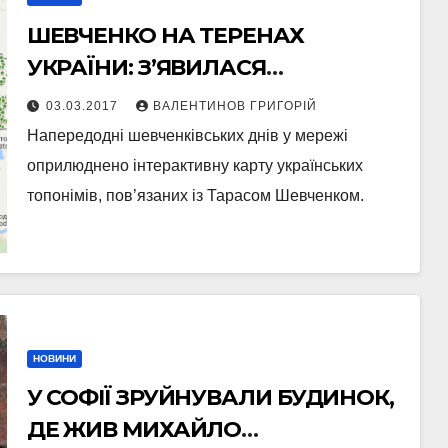
ШЕВЧЕНКО НА ТЕРЕНАХ
УКРАЇНИ: З’ЯВИЛАСЯ
ІНТЕРАКТИВНА КАРТА
03.03.2017
ВАЛЕНТИНОВ ГРИГОРІЙ
Напередодні шевченківських днів у мережі
оприлюднено інтерактивну карту українських
топонімів, пов’язаних із Тарасом Шевченком.
НОВИНИ
У СОФІЇ ЗРУЙНУВАЛИ БУДИНОК,
ДЕ ЖИВ МИХАЙЛО