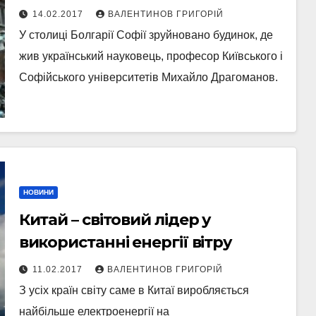
ДРАГОМАНОВ
14.02.2017
ВАЛЕНТИНОВ ГРИГОРІЙ
У столиці Болгарії Софії зруйновано будинок, де
жив український науковець, професор Київського і
Софійського університетів Михайло Драгоманов.
НОВИНИ
Китай – світовий лідер у
використанні енергії вітру
11.02.2017
ВАЛЕНТИНОВ ГРИГОРІЙ
З усіх країн світу саме в Китаї виробляється
найбільше електроенергії на