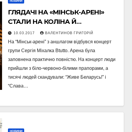
НОВИНИ
ГЛЯДАЧІ НА «МІНСЬК-АРЕНІ»
СТАЛИ НА КОЛІНА Й
СКАНДУВАЛИ «СЛАВА УКРАЇНІ»
10.03.2017
ВАЛЕНТИНОВ ГРИГОРІЙ
(ВІДЕО)
На “Мінськ-арені” з аншлагом відбувся концерт
групи Сергія Міхалка Вtutto. Арена була
заповнена практично повністю. На концерт люди
прийшли з біло-червоно-білими прапорами, а
тисячі людей скандували: “Живе Беларусь!” і
“Слава…
НОВИНИ