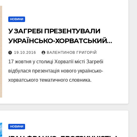
НОВИНИ
У ЗАГРЕБІ ПРЕЗЕНТУВАЛИ
УКРАЇНСЬКО-ХОРВАТСЬКИЙ
СЛОВНИК
19.10.2016
ВАЛЕНТИНОВ ГРИГОРІЙ
17 жовтня у столиці Хорватії місті Загребі
відбулася презентація нового українсько-
хорватського тематичного словника.
НОВИНИ