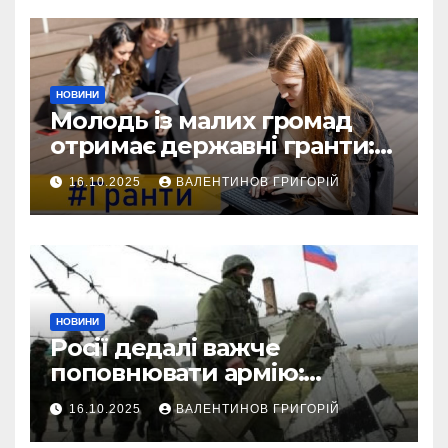
НОВИНИ
Молодь із малих громад
отримає державні гранти:
виплати сягатимуть 200
16.10.2025
ВАЛЕНТИНОВ ГРИГОРІЙ
тисяч гривень
НОВИНИ
Росії дедалі важче
поповнювати армію:
військовий пояснив
16.10.2025
ВАЛЕНТИНОВ ГРИГОРІЙ
приховані причини