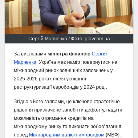
Сергій Марченко / Фото: glavcom.ua
За висловами
міністра фінансів
Сергія
Марченка
, Україна має намір повернутися на
міжнародний ринок зовнішніх запозичень у
2025-2026 роках після успішної
реструктуризації євробондів у 2024 році.
Згідно з його заявами, це ключове стратегічне
рішення призначене запобігти дефолту, надати
можливість отримання кредитів на
міжнародному ринку та виконати зобов’язання
перед
Міжнародним валютним фондом
(МВФ).