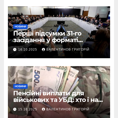
НОВИНИ
Перші підсумки 31-го
засідання у форматі
“Рамштайн”: що
16.10.2025
ВАЛЕНТИНОВ ГРИГОРІЙ
домовилися союзники
України
НОВИНИ
Пенсійні виплати для
військових та УБД: хто і на
що може розраховувати
15.10.2025
ВАЛЕНТИНОВ ГРИГОРІЙ