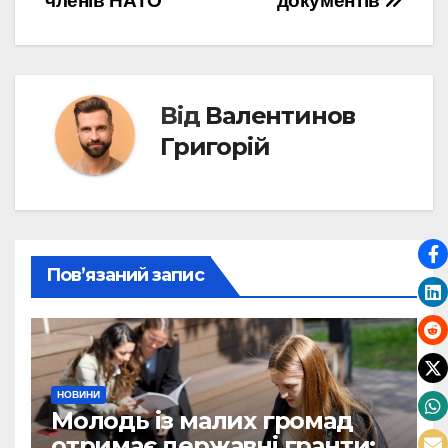
членів НАТО
документів
Від
Валентинов
Григорій
Пов’язаний запис
НОВИНИ
Молодь із малих громад
отримає державні гранти: