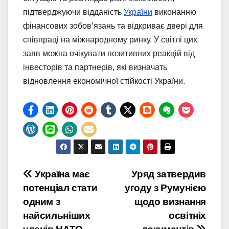
підтверджуючи відданість
України
виконанню
фінансових зобов’язань та відкриває двері для
співпраці на міжнародному ринку. У світлі цих
заяв можна очікувати позитивних реакцій від
інвесторів та партнерів, які визначать
відновлення економічної стійкості України.
Навігація
Україна має
Уряд затвердив
потенціал стати
угоду з Румунією
записів
одним з
щодо визнання
найсильніших
освітніх