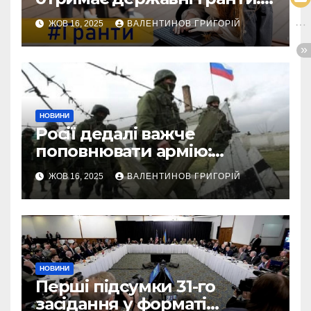
виплати сягатимуть 200
ЖОВ 16, 2025
ВАЛЕНТИНОВ ГРИГОРІЙ
тисяч гривень
НОВИНИ
Росії дедалі важче
поповнювати армію:
військовий пояснив
ЖОВ 16, 2025
ВАЛЕНТИНОВ ГРИГОРІЙ
приховані причини
НОВИНИ
Перші підсумки 31-го
засідання у форматі