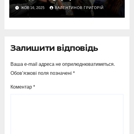
“Рамштайн”: що
ЖОВ 16, 2025
ВАЛЕНТИНОВ ГРИГОРІЙ
домовилися союзники
України
Залишити відповідь
Ваша e-mail адреса не оприлюднюватиметься.
Обов’язкові поля позначені
*
Коментар
*