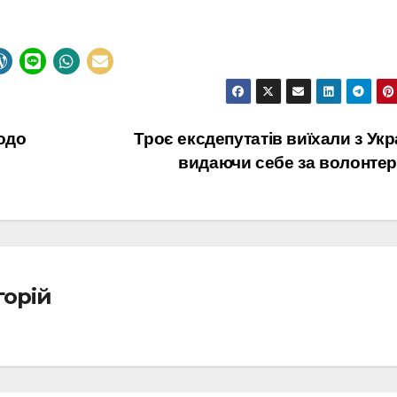
одо
Троє ексдепутатів виїхали з Укр
видаючи себе за волонте
горій