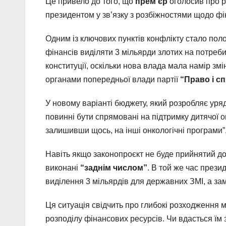
Це привело до того, що
прем’єр
оголосив про р
президентом у зв’язку з розбіжностями щодо ф
Одним із ключових пунктів конфлікту стало пол
фінансів виділяти 3 мільярди злотих на потреб
конституції, оскільки нова влада мала намір зм
органами попередньої влади партії
“Право і с
У новому варіанті бюджету, який розробляє уряд,
повинні бути спрямовані на підтримку дитячої онк
залишивши щось, на інші онкологічні програми”,
Навіть якщо законопроєкт не буде прийнятий до
виконані
“заднім числом”
. В той же час прези
виділення 3 мільярдів для державних ЗМІ, а зам
Ця ситуація свідчить про глибокі розходження 
розподілу фінансових ресурсів. Чи вдасться їм з