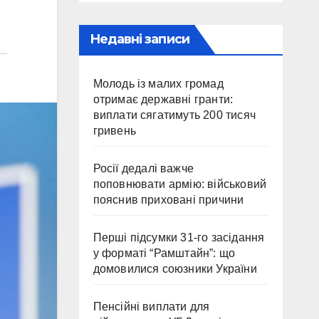
Недавні записи
Молодь із малих громад
отримає державні гранти:
виплати сягатимуть 200 тисяч
гривень
Росії дедалі важче
поповнювати армію: військовий
пояснив приховані причини
Перші підсумки 31-го засідання
у форматі “Рамштайн”: що
домовилися союзники України
Пенсійні виплати для