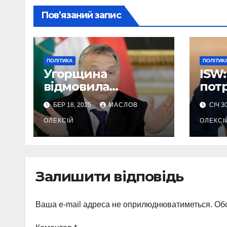
Пов’язаний запис
ПОЛІТИКА
ПОЛІТИК
Угорщина
ISW:
відмовила
потр
Єврораді в
Укра
БЕР 18, 2025
МАСЛОВ
СІЧ 3
підтримці України
роби
через власні
ОЛЕКСІЙ
пер
ОЛЕКСІ
інтереси
мир
Залишити відповідь
Ваша e-mail адреса не оприлюднюватиметься.
Обо