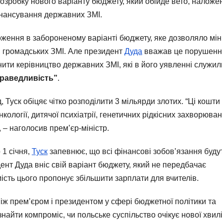
озробку нового варіанту бюджету, який обійде вето, наложе
інансування державних ЗМІ.
оження в забороненому варіанті бюджету, яке дозволяло мін
и громадських ЗМІ. Але президент
Дуда
вважав це порушен
інити керівництво державних ЗМІ, які в його уявленні служил
праведливість”
.
 Туск обіцяє чітко розподілити 3 мільярди злотих. “Ці кошти
ології, дитячої психіатрії, генетичних рідкісних захворювань
 – наголосив прем’єр-міністр.
 1 січня,
Туск
запевнює, що всі фінансові зобов’язання буду
дент Дуда вніс свій варіант бюджету, який не передбачає
ість цього пропонує збільшити зарплати для вчителів.
між прем’єром і президентом у сфері бюджетної політики та
найти компроміс, чи польське суспільство очікує нової хвил