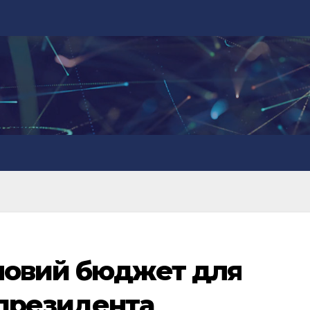
новий бюджет для
 президента