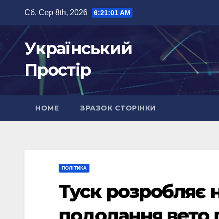
Перейти
Сб. Сер 8th, 2026
6:21:03 AM
до
вмісту
Український
Простір
HOME
ЗРАЗОК СТОРІНКИ
ПОЛІТИКА
Туск розробляє 
подолання вето