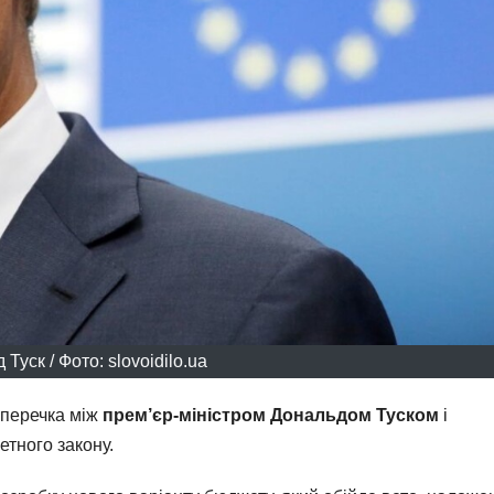
Туск / Фото: slovoidilo.ua
уперечка між
прем’єр-міністром Дональдом Туском
і
тного закону.