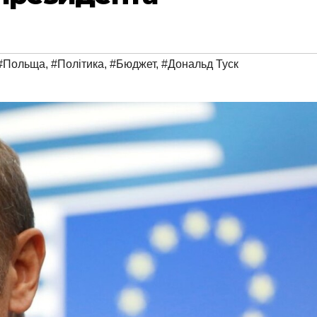
#Польща
,
#Політика
,
#Бюджет
,
#Дональд Туск