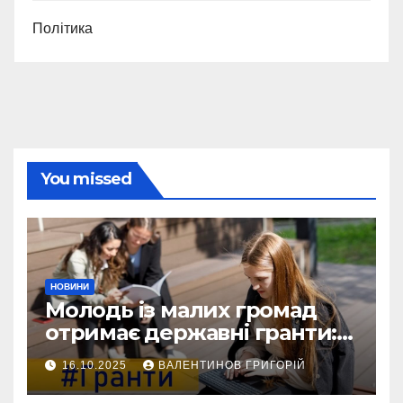
Політика
You missed
НОВИНИ
Молодь із малих громад
отримає державні гранти:
виплати сягатимуть 200
16.10.2025
ВАЛЕНТИНОВ ГРИГОРІЙ
тисяч гривень