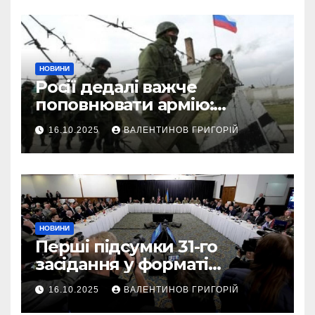
НОВИНИ
Росії дедалі важче
поповнювати армію:
військовий пояснив
16.10.2025
ВАЛЕНТИНОВ ГРИГОРІЙ
приховані причини
НОВИНИ
Перші підсумки 31-го
засідання у форматі
“Рамштайн”: що
16.10.2025
ВАЛЕНТИНОВ ГРИГОРІЙ
домовилися союзники