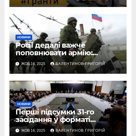
тисяч гривень
НОВИНИ
Росії дедалі важче
поповнювати армію:
військовий пояснив
ЖОВ 16, 2025
ВАЛЕНТИНОВ ГРИГОРІЙ
приховані причини
НОВИНИ
Перші підсумки 31-го
засідання у форматі
“Рамштайн”: що
ЖОВ 16, 2025
ВАЛЕНТИНОВ ГРИГОРІЙ
домовилися союзники