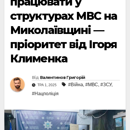
працювати у
структурах МВС на
Миколаївщині —
пріоритет від Ігоря
Клименка
Від
Валентинов Григорій
#Війна
,
#МВС
,
#ЗСУ
,
ТРА 1, 2025
#Нацполіція