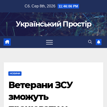
Перейти
Сб. Сер 8th, 2026
11:46:07 PM
до
вмісту
Український Простір
НОВИНИ
Ветерани ЗСУ
зможуть