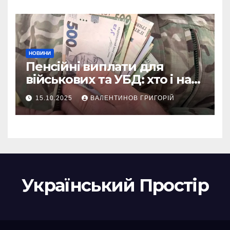
України
НОВИНИ
Пенсійні виплати для
військових та УБД: хто і на
що може розраховувати
15.10.2025
ВАЛЕНТИНОВ ГРИГОРІЙ
Український Простір