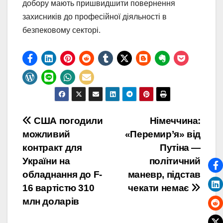
добору мають пришвидшити повернення
захисників до професійної діяльності в
безпековому секторі.
Навігація
США погодили
Німеччина:
можливий
«Перемир’я» від
записів
контракт для
Путіна —
України на
політичний
обладнання до F-
маневр, підстав
16 вартістю 310
чекати немає
млн доларів