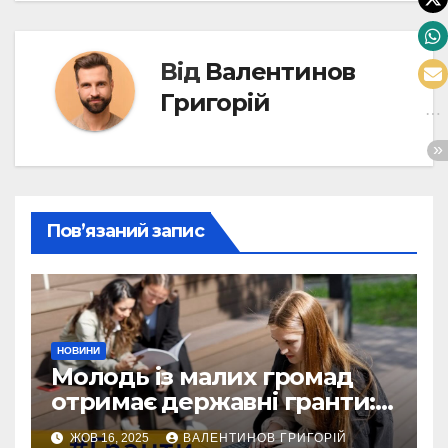
Від
Валентинов
Григорій
Пов’язаний запис
НОВИНИ
Молодь із малих громад
отримає державні гранти:
виплати сягатимуть 200
ЖОВ 16, 2025
ВАЛЕНТИНОВ ГРИГОРІЙ