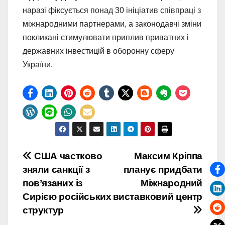
наразі фіксується понад 30 ініціатив співпраці з
міжнародними партнерами, а законодавчі зміни
покликані стимулювати приплив приватних і
державних інвестицій в оборонну сферу
України.
Навігація
США частково
Максим Кріппа
зняли санкції з
планує придбати
записів
пов’язаних із
Міжнародний
Сирією російських
виставковий центр
структур