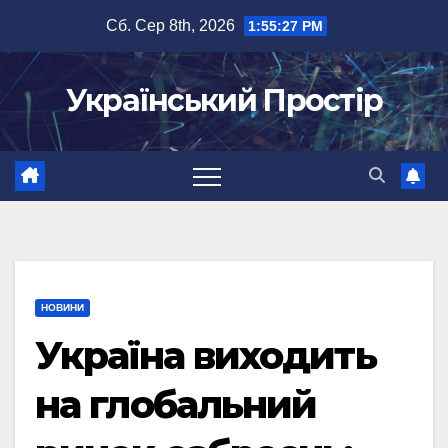
Перейти
Сб. Сер 8th, 2026
1:55:28 PM
до
вмісту
Український Простір
НОВИНИ
Україна виходить
на глобальний