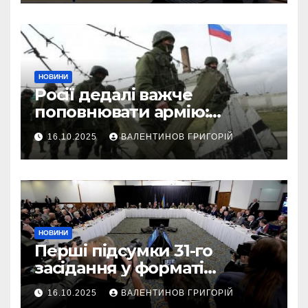
НОВИНИ
Росії дедалі важче
поповнювати армію:
військовий пояснив
16.10.2025
ВАЛЕНТИНОВ ГРИГОРІЙ
приховані причини
НОВИНИ
Перші підсумки 31-го
засідання у форматі
“Рамштайн”: що
16.10.2025
ВАЛЕНТИНОВ ГРИГОРІЙ
домовилися союзники