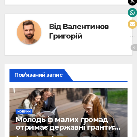
Від
Валентинов
Григорій
Пов’язаний запис
НОВИНИ
Молодь із малих громад
отримає державні гранти:
виплати сягатимуть 200