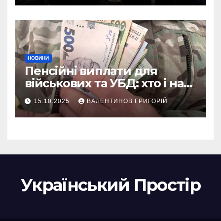
України
НОВИНИ
Пенсійні виплати для
військових та УБД: хто і на
що може розраховувати
15.10.2025
ВАЛЕНТИНОВ ГРИГОРІЙ
Український Простір