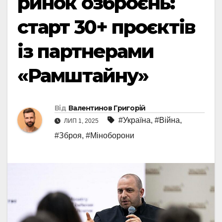
ринок озброєнь:
старт 30+ проєктів
із партнерами
«Рамштайну»
Від
Валентинов Григорій
#Україна
,
#Війна
,
ЛИП 1, 2025
#Зброя
,
#Міноборони