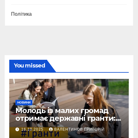
Політика
You missed
НОВИНИ
Молодь із малих громад
отримає державні гранти:
виплати сягатимуть 200
16.10.2025
ВАЛЕНТИНОВ ГРИГОРІЙ
тисяч гривень