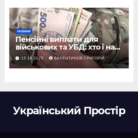
України
НОВИНИ
Пенсійні виплати для
військових та УБД: хто і на
що може розраховувати
15.10.2025
ВАЛЕНТИНОВ ГРИГОРІЙ
Український Простір