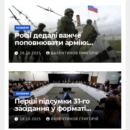
НОВИНИ
Росії дедалі важче
поповнювати армію:
військовий пояснив
16.10.2025
ВАЛЕНТИНОВ ГРИГОРІЙ
приховані причини
НОВИНИ
Перші підсумки 31-го
засідання у форматі
“Рамштайн”: що
16.10.2025
ВАЛЕНТИНОВ ГРИГОРІЙ
домовилися союзники