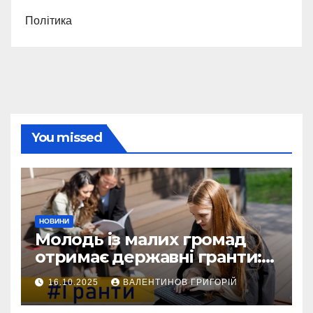
Політика
You missed
НОВИНИ
Молодь із малих громад
отримає державні гранти:
виплати сягатимуть 200
16.10.2025
ВАЛЕНТИНОВ ГРИГОРІЙ
тисяч гривень