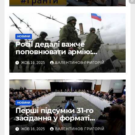
тисяч гривень
НОВИНИ
Росії дедалі важче
поповнювати армію:
військовий пояснив
ЖОВ 16, 2025
ВАЛЕНТИНОВ ГРИГОРІЙ
приховані причини
НОВИНИ
Перші підсумки 31-го
засідання у форматі
“Рамштайн”: що
ЖОВ 16, 2025
ВАЛЕНТИНОВ ГРИГОРІЙ
домовилися союзники