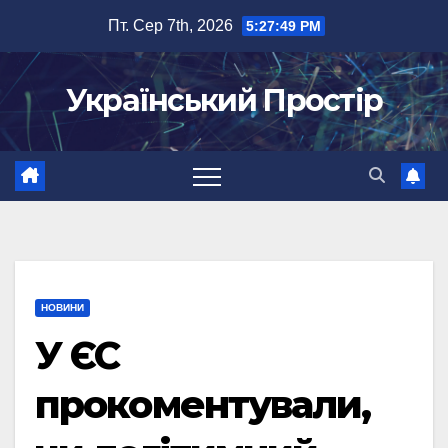
Перейти
Пт. Сер 7th, 2026
5:27:50 PM
до
вмісту
Український Простір
НОВИНИ
У ЄС
прокоментували,