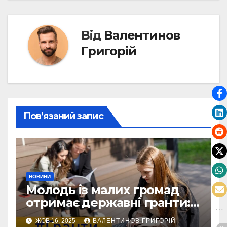
Від
Валентинов
Григорій
Пов’язаний запис
НОВИНИ
Молодь із малих громад
отримає державні гранти:
виплати сягатимуть 200
ЖОВ 16, 2025
ВАЛЕНТИНОВ ГРИГОРІЙ