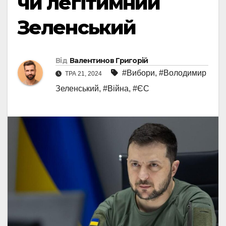
чи легітимний
Зеленський
Від
Валентинов Григорій
#Вибори
,
#Володимир
ТРА 21, 2024
Зеленський
,
#Війна
,
#ЄС