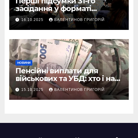
Перші підсумки 31-го
засідання у форматі
“Рамштайн”: що
16.10.2025
ВАЛЕНТИНОВ ГРИГОРІЙ
домовилися союзники
України
НОВИНИ
Пенсійні виплати для
військових та УБД: хто і на
що може розраховувати
15.10.2025
ВАЛЕНТИНОВ ГРИГОРІЙ