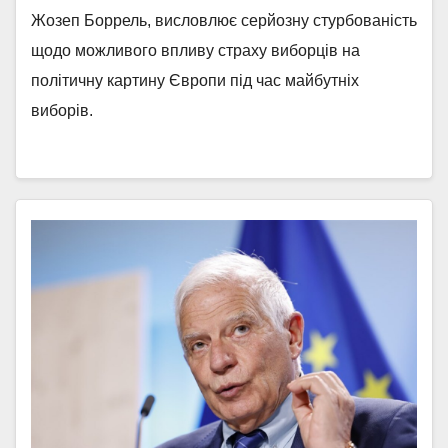
Жозеп Боррель, висловлює серйозну стурбованість
щодо можливого впливу страху виборців на
політичну картину Європи під час майбутніх
виборів.