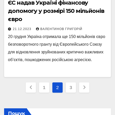
ЄС надав Україні фінансову
допомогу у розмірі 150 мільйонів
євро
21.12.2023
ВАЛЕНТИНОВ ГРИГОРІЙ
20 грудня Україна отримала ще 150 мільйонів євро
безповоротного гранту від Європейського Союзу
для відновлення зруйнованих критично важливих
об’єктів, пошкоджених російською агресією.
Пагінація
1
2
3
записів
Пошук