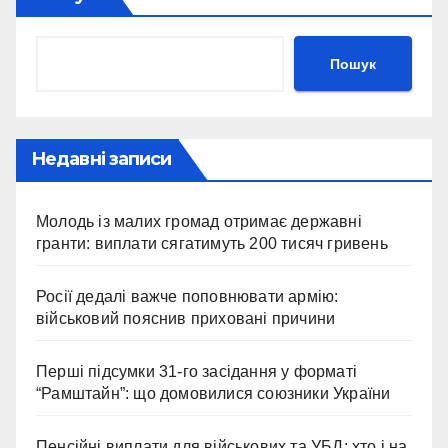
Пошук
Недавні записи
Молодь із малих громад отримає державні
гранти: виплати сягатимуть 200 тисяч гривень
Росії дедалі важче поповнювати армію:
військовий пояснив приховані причини
Перші підсумки 31-го засідання у форматі
“Рамштайн”: що домовилися союзники України
Пенсійні виплати для військових та УБД: хто і на