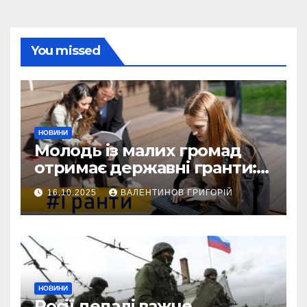
You missed
НОВИНИ
Молодь із малих громад
отримає державні гранти:
виплати сягатимуть 200
16.10.2025
ВАЛЕНТИНОВ ГРИГОРІЙ
тисяч гривень
НОВИНИ
Росії дедалі важче